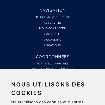
NAVIGATION
DÉCOUVREZ PRINCESS
ACTUALITÉS
NOUS CONTACTER
PLAN DU SITE
OCCASIONS
LOCATIONS
COORDONNÉES
PORT DE LA NAPOULE
06210 MANDELIEU - FRANCE
TÉL. +33 4 93 49 99 66
LES MARINES DE COGOLIN, QUAI DE LA GALIOTE
NOUS UTILISONS DES
83310 COGOLIN - FRANCE
COOKIES
TÉL. +33 4 94 79 78 48
Nous utilisons des cookies et d'autres
NEWSLETTER